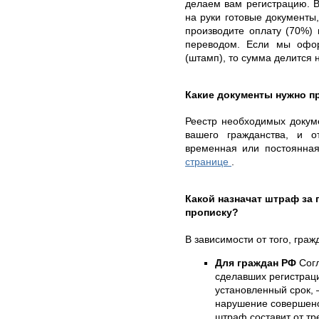
делаем вам регистрацию. В
на руки готовые документ
производите оплату (70%)
переводом. Если мы офо
(штамп), то сумма делится 
Какие документы нужно п
Реестр необходимых докуме
вашего гражданства, и о
временная или постоянна
странице
.
Какой назначат штраф за
прописку?
В зависимости от того, гра
Для граждан РФ
Согл
сделавших регистрац
установленный срок, 
нарушение совершено
штраф составит от тр