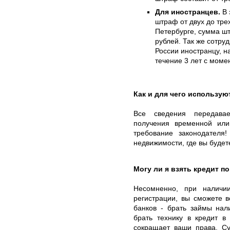
Для иностранцев.
В 
штраф от двух до тре
Петербурге, сумма шт
рублей. Так же сотру
России иностранцу, н
течение 3 лет с моме
Как и для чего использу
Все сведения передава
получения временной ил
требование законодателя
недвижимости, где вы будет
Могу ли я взять кредит п
Несомненно, при наличи
регистрации, вы сможете 
банков - брать займы нал
брать технику в кредит в
сокращает ваши права. Су